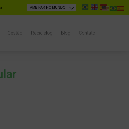
PT
EN
ES
to
Gestão
Reciclelog
Blog
Contato
ular