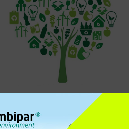
ezes se pensa em computadores, e algumas vezes em TVs e outr
parelhos de som, rádios-relógio, até mesmo alguns eletrodomé
um exemplo: chamou um técnico pra consertar a máquina de lavar ro