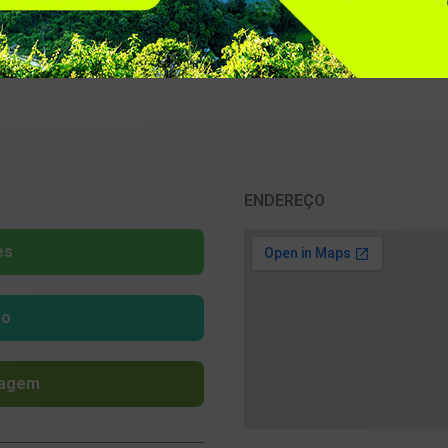
gem-de-celulares
ENDEREÇO
es
lo
sagem